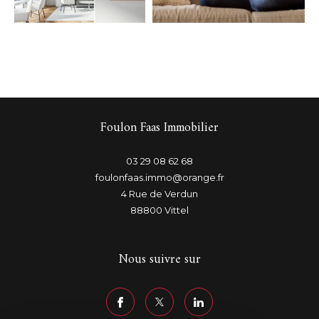
PARKING
TERRASSE
PISCINE
FILTRER PAR
Foulon Faas Immobilier
COUPS DE COEUR
EXCLUSIVITÉS
03 29 08 62 68
foulonfaas.immo@orange.fr
4 Rue de Verdun
NOUVEAUTÉS
88800
Vittel
Nous suivre sur
RECHERCHER