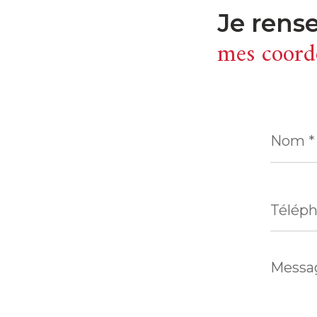
je rens
mes coord
Nom
*
Télépho
Messag
*