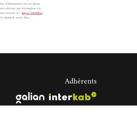
lus d’informations sur vos droits.
ouvez adresser une réclamation à la
vous inscrire ici :
https://www.bloct
le champ de saisie libre.
Adhérents