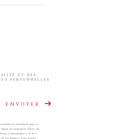
IALITÉ ET DES
ÉES PERSONNELLES
ENVOYER
-traitant du traitement pour la
e légale du traitement repose sur
Réseau. Conformément à la loi «
ité de vos données. Vous pouvez