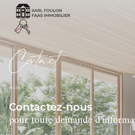
C
o
t
a
c
t
ACCUEIL
CONTACT
Contactez-nous
pour toute demande d'informa