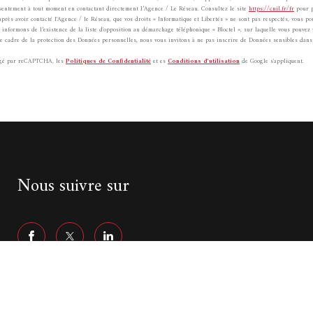
nsentement à tout moment en contactant directement l’Agence / Le Réseau. Consultez le site
https://cnil.fr/fr
pour p
après avoir contacté l'Agence / le Réseau, que vos droits « Informatique et Libertés » ne sont pas respectés, vous p
informons de l’existence de la liste d'opposition au démarchage téléphonique « Bloctel », sur laquelle vous pouvez 
le cadre de la protection des Données personnelles, nous vous invitons à ne pas inscrire de Données sensibles dans 
tégé par reCAPTCHA, les
Politiques de Confidentialité
et es
Conditions d'utilisation
de Google s'appliquent.
Nous suivre sur