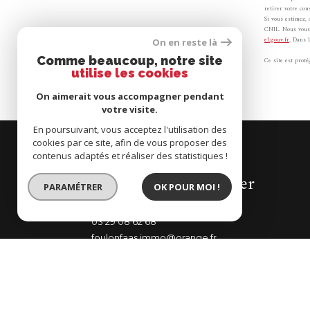
retirer votre co
Si vous estimez, 
CNIL. Nous vous 
el.gouv.fr
. Dans 
On en reste là
Comme beaucoup, notre site
Ce site est pro
utilise les cookies
On aimerait vous accompagner pendant
votre visite.
En poursuivant, vous acceptez l'utilisation des
cookies par ce site, afin de vous proposer des
contenus adaptés et réaliser des statistiques !
Foulon Faas Immobilier
PARAMÉTRER
OK POUR MOI !
03 29 08 62 68
foulonfaas.immo@orange.fr
4 Rue de Verdun
88800
Vittel