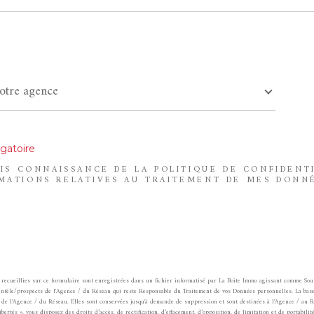
r
votre agence
e
gatoire
PRIS CONNAISSANCE DE LA POLITIQUE DE CONFIDENT
MATIONS RELATIVES AU TRAITEMENT DE MES DONN
 recueillies sur ce formulaire sont enregistrées dans un fichier informatisé par La Boite Immo agissant comme Sous
ientèle/prospects de l'Agence / du Réseau qui reste Responsable du Traitement de vos Données personnelles. La bas
me de l'Agence / du Réseau. Elles sont conservées jusqu'à demande de suppression et sont destinées à l'Agence / au 
ibertés », vous disposez des droits d’accès, de rectification, d’effacement, d’opposition, de limitation et de portabil