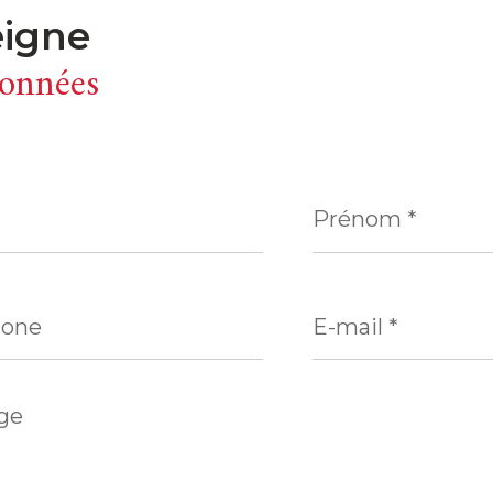
eigne
onnées
Prénom
*
ne
E-
mail
*
e