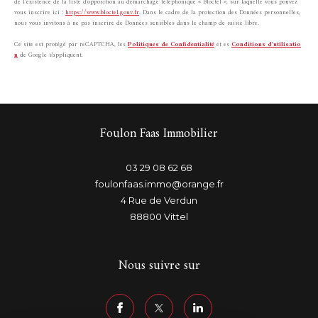
de l’existence de la liste d'opposition au démarchage téléphonique « Bloctel », sur laquelle vous pouvez
vous inscrire ici :
https://www.bloctel.gouv.fr
. Dans le cadre de la protection des Données personnelles,
nous vous invitons à ne pas inscrire de Données sensibles dans le champ de saisie libre.
Ce site est protégé par reCAPTCHA, les
Politiques de Confidentialité
et es
Conditions d'utilisatio
n
de Google s'appliquent.
Foulon Faas Immobilier
03 29 08 62 68
foulonfaas.immo@orange.fr
4 Rue de Verdun
88800
Vittel
Nous suivre sur