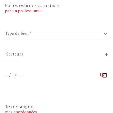
Faites estimer votre bien
par un professionnel
PARKING
TERRASSE
PISCINE
Type
Type de bien *
de
FILTRER PAR
bien
*
Secteurs
Secteurs
COUPS DE COEUR
EXCLUSIVITÉS
Date
NOUVEAUTÉS
de
disponibilité
Je renseigne
RECHERCHER
mes coordonnées