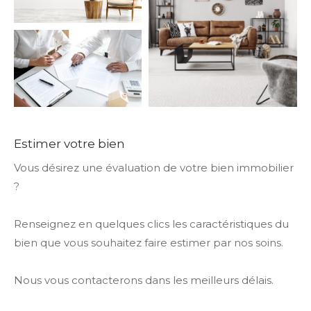
Pièces
0
1
2
3
4
5
Ville
Estimer votre bien
Vous désirez une évaluation de votre bien immobilier
?
Surface
Renseignez en quelques clics les caractéristiques du
bien que vous souhaitez faire estimer par nos soins.
CRITÈRES
Nous vous contacterons dans les meilleurs délais.
SUPPLÉMENTAIRES