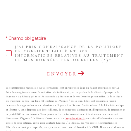
* Champ obligatoire
J'AI PRIS CONNAISSANCE DE LA POLITIQUE
DE CONFIDENTIALITÉ ET DES
INFORMATIONS RELATIVES AU TRAITEMENT
DE MES DONNÉES PERSONNELLES (*)*
ENVOYER
Les informations recueillies sur ce formulaire sont enregistrées dans un fichier informatisé par La
Boite Immo agissant comme Sous-traitant du traitement pour la gestion de la clientèle/prospects de
l'Agence / du Réseau qui reste Responsable du Traitement de vos Données personnelles. La base légale
du traitement repose sur l'intérêt légitime de l'Agence / du Réseau. Elles sont conservées jusqu'à
demande de suppression et sont destinées à l'Agence / au Réseau. Conformément à la loi « informatique
et libertés », vous disposez des droits d’accès, de rectification, d’effacement, d’opposition, de limitation et
de portabilité de vos données. Vous pouvez retirer votre consentement à tout moment en contactant
directement l’Agence / Le Réseau. Consultez le site
https://cnil.fr/fr
pour plus d’informations sur vos
droits. Si vous estimez, après avoir contacté l'Agence / le Réseau, que vos droits « Informatique et
Libertés » ne sont pas respectés, vous pouvez adresser une réclamation à la CNIL. Nous vous informons